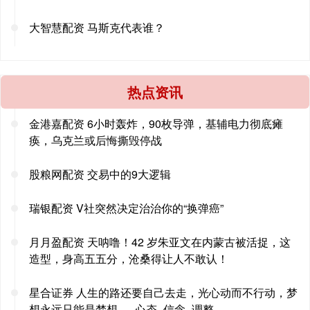
大智慧配资 马斯克代表谁？
热点资讯
金港嘉配资 6小时轰炸，90枚导弹，基辅电力彻底瘫
痪，乌克兰或后悔撕毁停战
股粮网配资 交易中的9大逻辑
瑞银配资 V社突然决定治治你的“换弹癌”
月月盈配资 天呐噜！42 岁朱亚文在内蒙古被活捉，这
造型，身高五五分，沧桑得让人不敢认！
星合证券 人生的路还要自己去走，光心动而不行动，梦
想永远只能是梦想。_心态_信念_调整