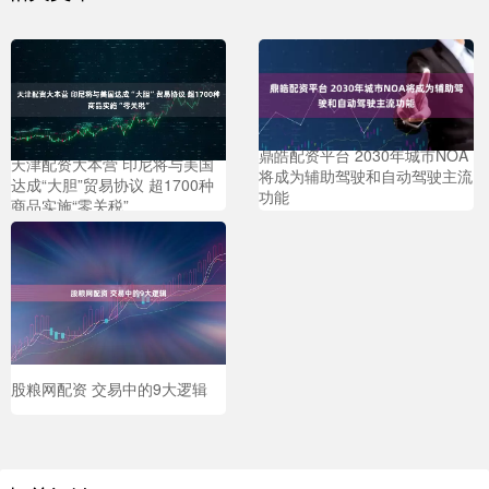
鼎皓配资平台 2030年城市NOA
天津配资大本营 印尼将与美国
将成为辅助驾驶和自动驾驶主流
达成“大胆”贸易协议 超1700种
功能
商品实施“零关税”
股粮网配资 交易中的9大逻辑