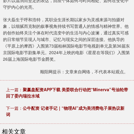
影片以温润而坚定的表达，回应个体如何与时间相处、如何在变化中
守护内心的光亮。
张大磊生于呼和浩特，其职业生涯长期以家乡为灵感来源与拍摄对
象，以细腻而克制的叙事视角持续书写普通人的情感与精神世界。他
的创作始终关注个体在时代流变中的生活与内心波澜，通过真实可感
的日常细节呈现人与城市、记忆与现实之间的深层连接。他执导的
《平原上的摩西》入围第73届柏林国际电影节电视剧单元及第36届东
京国际电影节剧集单元。2024年上映的电影《星星在等我们》入围第
26届上海国际电影节金爵奖。
顺阳网提示：文章来自网络，不代表本站观点。
上一篇：
聚赢盘配资APP下载 美委联合行动把“Minerva”号油轮带
回了委内瑞拉水域
下一篇：
公牛配资 记者手记｜“物理AI”成为美消费电子展热议新
词
相关文章