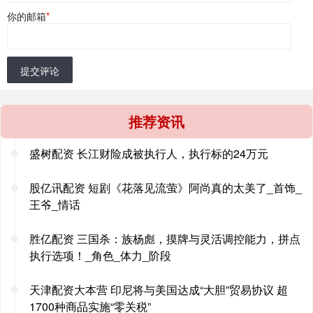
你的邮箱
*
提交评论
推荐资讯
盛树配资 长江财险成被执行人，执行标的24万元
股亿讯配资 短剧《花落见流萤》阿尚真的太美了_首饰_
王爷_情话
胜亿配资 三国杀：族杨彪，摸牌与灵活调控能力，拼点
执行选项！_角色_体力_阶段
天津配资大本营 印尼将与美国达成“大胆”贸易协议 超
1700种商品实施“零关税”