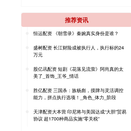
推荐资讯
恒运配资 《朝雪录》秦婉真实身份是谁？
盛树配资 长江财险成被执行人，执行标的24
万元
股亿讯配资 短剧《花落见流萤》阿尚真的太
美了_首饰_王爷_情话
胜亿配资 三国杀：族杨彪，摸牌与灵活调控
能力，拼点执行选项！_角色_体力_阶段
天津配资大本营 印尼将与美国达成“大胆”贸易
协议 超1700种商品实施“零关税”