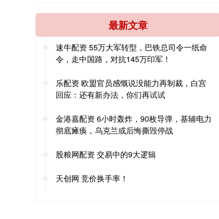
最新文章
速牛配资 55万大军转型，巴铁总司令一纸命
令，走中国路，对抗145万印军！
乐配资 欧盟官员感慨说没能力再制裁，白宫
回应：还有新办法，你们再试试
金港嘉配资 6小时轰炸，90枚导弹，基辅电力
彻底瘫痪，乌克兰或后悔撕毁停战
股粮网配资 交易中的9大逻辑
天创网 竞价换手率！