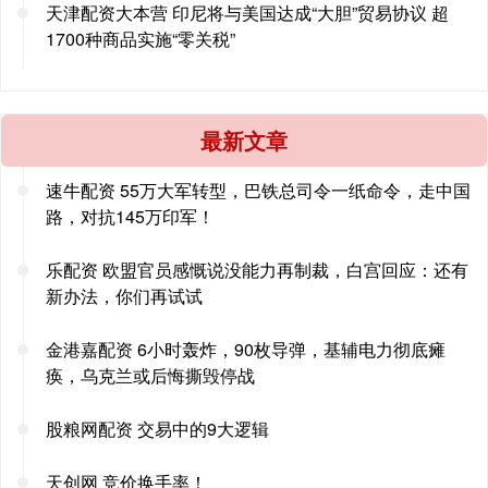
天津配资大本营 印尼将与美国达成“大胆”贸易协议 超
1700种商品实施“零关税”
最新文章
速牛配资 55万大军转型，巴铁总司令一纸命令，走中国
路，对抗145万印军！
乐配资 欧盟官员感慨说没能力再制裁，白宫回应：还有
新办法，你们再试试
金港嘉配资 6小时轰炸，90枚导弹，基辅电力彻底瘫
痪，乌克兰或后悔撕毁停战
股粮网配资 交易中的9大逻辑
天创网 竞价换手率！