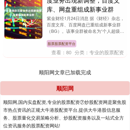
度业务出现新调整，百度文
库、网盘重组成新事业群
紫金财经1月24日消息 据《财经》杂志，
百度文库、百度网盘已重组成新事业群
（BG）。该事业群被命名为“个人超级智
能事业群组”，由原业务负责人、百度集
团副总裁王颖....
股票股票配资平台
查看：
80
分类：
专业的股票配资
顺阳网文章已加载完成
顺阳网
顺阳网,国内实盘配资,专业的股票配资⑦炒股配资网是聚焦股
市热点资讯的正规大牛港股配资平台,提供大牛港股信息服
务、股票量化交易策略分析、炒股配资服务以及一站式全方
位资讯服务的股票配资网站!