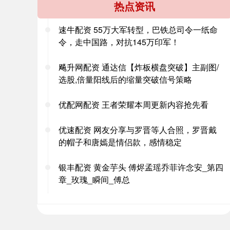
热点资讯
速牛配资 55万大军转型，巴铁总司令一纸命
令，走中国路，对抗145万印军！
飚升网配资 通达信【炸板横盘突破】主副图/
选股,倍量阳线后的缩量突破信号策略
优配网配资 王者荣耀本周更新内容抢先看
优速配资 网友分享与罗晋等人合照，罗晋戴
的帽子和唐嫣是情侣款，感情稳定
银丰配资 黄金芋头 傅烬孟瑶乔菲许念安_第四
章_玫瑰_瞬间_傅总