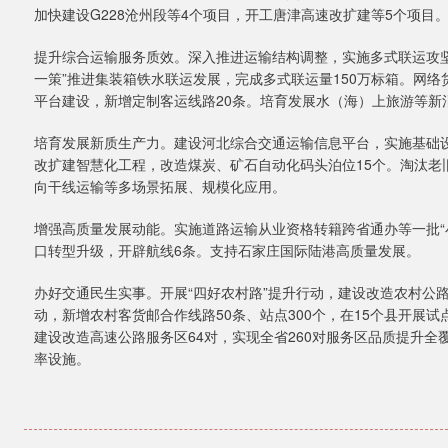
加快建设G228沧州段等4个项目，开工唐津高速改扩建等5个项目
提升综合运输服务质效。深入推进运输结构调整，实施多式联运攻
一策”推进集装箱铁水联运发展，完成多式联运量150万标箱。网络
平台建设，新增定制客运线路20条。培育发展水（海）上旅游等新
培育发展新质生产力。建设河北综合交通运输信息平台，实施基础
改扩建智慧化工程，改造煤炭、矿石自动化码头泊位15个。淘汰老旧
向干线运输等多场景拓展、规模化应用。
增强高质量发展动能。实施道路运输从业资格转籍跨省通办等一批“
口转型升级，开辟航线6条。支持石家庄国际陆港高质量发展。
办好交通民生实事。开展“四好农村路”提升行动，建设改造农村公路5
动，新增农村客货邮合作线路50条、站点300个，在15个县开展
建设改造高速公路服务区64对，实现全省260对服务区品质提升全覆
率设施。