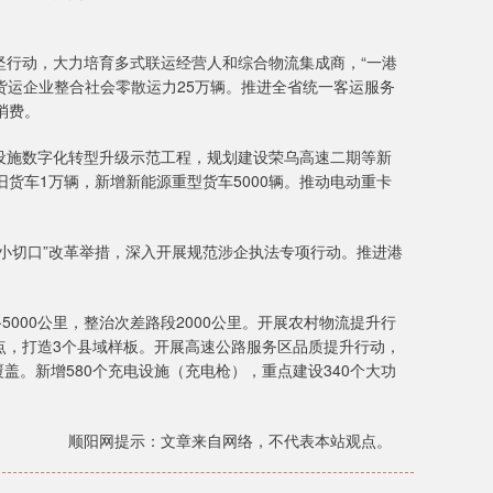
。
坚行动，大力培育多式联运经营人和综合物流集成商，“一港
货运企业整合社会零散运力25万辆。推进全省统一客运服务
消费。
设施数字化转型升级示范工程，规划建设荣乌高速二期等新
货车1万辆，新增新能源重型货车5000辆。推动电动重卡
小切口”改革举措，深入开展规范涉企执法专项行动。推进港
000公里，整治次差路段2000公里。开展农村物流提升行
试点，打造3个县域样板。开展高速公路服务区品质提升行动，
盖。新增580个充电设施（充电枪），重点建设340个大功
顺阳网提示：文章来自网络，不代表本站观点。