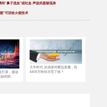
间“鼻子流血”或吐血 声波武器疑现身
逐鹿”可回收火箭技术
大牛时代 泳池派对擦边直播，给
4400万粉丝示范了啥？
直打滚，接诊
石如何防