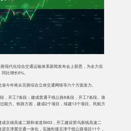
完善现代化综合交通运输体系新闻发布会上获悉，为全力实
，同比增长6%。
北省今年将从完善综合立体交通网络等六个方面发力。
段，开工7条段；建成普通干线公路8条段，开工7条段。港
通过能力。铁路方面，建成2个项目，续建13个项目。民航方
成京雄高速二期和省道S603，开工建设荣乌新线高速二
进京津冀交通一体化，实施衔接京津干线公路项目11个，