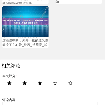
品
的缩量突破信号策略
稳拿证券 绝境还得看狼队！AG
连胜遭中断：离开一诺的红队瞬
间没了主心骨_比赛_常规赛_战
队
相关评论
本文评分
*
评论内容
*