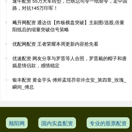
速牛配资 55万大军转型，巴铁总司令一纸命令，走中国
路，对抗145万印军！
飚升网配资 通达信【炸板横盘突破】主副图/选股,倍量
阳线后的缩量突破信号策略
优配网配资 王者荣耀本周更新内容抢先看
优速配资 网友分享与罗晋等人合照，罗晋戴的帽子和唐
嫣是情侣款，感情稳定
银丰配资 黄金芋头 傅烬孟瑶乔菲许念安_第四章_玫瑰_
瞬间_傅总
顺阳网
国内实盘配资
专业的股票配资