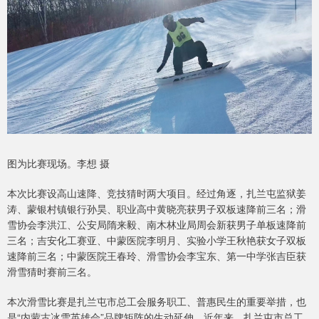
图为比赛现场。李想 摄
本次比赛设高山速降、竞技猜时两大项目。经过角逐，扎兰屯监狱姜
涛、蒙银村镇银行孙昊、职业高中黄晓亮获男子双板速降前三名；滑
雪协会李洪江、公安局隋来毅、南木林业局周会新获男子单板速降前
三名；吉安化工赛亚、中蒙医院李明月、实验小学王秋艳获女子双板
速降前三名；中蒙医院王春玲、滑雪协会李宝东、第一中学张吉臣获
滑雪猜时赛前三名。
本次滑雪比赛是扎兰屯市总工会服务职工、普惠民生的重要举措，也
是“内蒙古冰雪英雄会”品牌矩阵的生动延伸。近年来，扎兰屯市总工