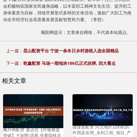
会积极响应国家全民健身战略，以丰富职工精神文化生活、提升职工
身体素质为目标，持续开展形式多样的文体活动，激励广大职工为推
动全市经济社会高质量发展贡献智慧和力量。（李想）
顺阳网提示：文章来自网络，不代表本站观点。
上一篇：
昆山配资平台 宁波一条冬日乡村游线入选全国精品
下一篇：
乾鑫配资 马场一期地块186亿正式挂牌, 四大看点
相关文章
捷捷盈配资 河北地区启闭机的
飚升网配资 通达信【炸板横盘
作用及应用_水利工程_项目_产
突破】主副图/选股,倍量阳线后