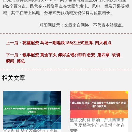
约2个百分点。民营企业投资重点在太阳能发电、风电、煤炭开采等领
域，其中在陆上风电、分布式光伏领域投资保持两位数增长。
顺阳网提示：文章来自网络，不代表本站观点。
上一篇：
乾鑫配资 马场一期地块186亿正式挂牌, 四大看点
下一篇：
银丰配资 黄金芋头 傅烬孟瑶乔菲许念安_第四章_玫瑰_
瞬间_傅总
相关文章
盛红悦配资 原油：产油国重申
一季度暂停增产 余量增产仍存
宜人配资 毕节农商银行：党建
变数