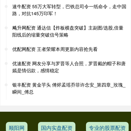
速牛配资 55万大军转型，巴铁总司令一纸命令，走中国
路，对抗145万印军！
飚升网配资 通达信【炸板横盘突破】主副图/选股,倍量
阳线后的缩量突破信号策略
优配网配资 王者荣耀本周更新内容抢先看
优速配资 网友分享与罗晋等人合照，罗晋戴的帽子和唐
嫣是情侣款，感情稳定
银丰配资 黄金芋头 傅烬孟瑶乔菲许念安_第四章_玫瑰_
瞬间_傅总
顺阳网
国内实盘配资
专业的股票配资