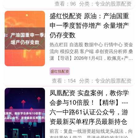
查看：
96
分类：
专业的股票配资
盛红悦配资 原油：产油国重
申一季度暂停增产 余量增产
仍存变数
热点栏目 自选股 数据中心 行情中心 资金
流向 模拟交易 客户端 卓创资讯分析师 桑
潇 【导语】2026年1月4日，欧佩克+产油
国开会审议全球石油市场形势，八个....
盛红悦配资
查看：
154
分类：
专业的股票配资
凤凰配资 实盘案例，教你学
会参与10倍股！【精华】---
六一中路61认证公众号，游
资最新买单程序员最新持仓
前言：复盘一线游资超短线龙头战法，向
有结果的人学习，是进步最快的方法论。