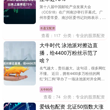
第十八届中国邮轮产业发展大会
（CCS18）在广州南沙举行开幕式。广
州市委常委、南沙区委书记刘炜表示，南
沙国际邮轮母港是全国规模最大的邮轮母
港综合体之一，港口自去....
长盈宝配资
查看：
117
分类：
专业的股票配资
大牛时代 泳池派对擦边直
播，给4400万粉丝示范了
啥？
名气越大，责任越大。这句话，很多网红
不懂。 近日，拥有4400多万粉丝的网
红“刘二狗”举办了一场泳池派对并全网直
播，因涉嫌低俗擦边，相关账号被处理。
泳池里热气....
大牛时代
查看：
74
分类：
专业的股票配资
爱钱包配资 北证50指数大涨