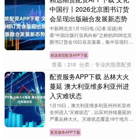
中国行丨2026北京图书订货
会呈现出版融合发展新态势
中新网北京1月10日电 (记者 应妮)有
着“中国出版行业风向标”之称的2026北京
图书订货会10日在京落幕，集中呈现行业
年度精品成果与创新发展态势。 40万余
种....
精选期货配资APP下载
查看：
218
分类：
专业的股票配资
配资服务APP下载 丛林大火
蔓延 澳大利亚维多利亚州进
入灾难状态
1月10日，澳大利亚维多利亚州州长宣布
全州进入“灾难状态”，以应对持续蔓延的
严重丛林大火。灾难状态覆盖18个地方政
府区域，相关部门被授权实施强制撤离、
交通管控等....
配资服务APP下载