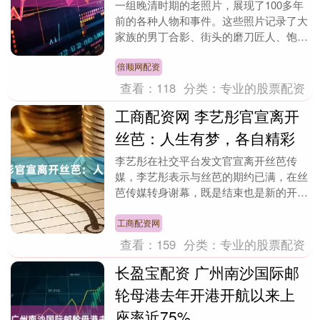
一组晚清时期的老照片，展现了100多年
前的各种人物和事件。这些照片记录了大
家族的男丁合影、街头的磨刀匠人、饱经
风霜的城门、正在建设中的铁路工程等瞬
间。每一张定格....
倍顺网配资
查看：
118
分类：
专业的股票配资
工商配资网 李艺彤官宣离开
丝芭：人生有梦，各自精彩
李艺彤在社交平台发文官宣离开丝芭传
媒，李艺彤表示与丝芭的期约已满，在丝
芭传媒转身谢幕，既是结束也是新的开
始“人生有梦，各自精彩”。 随后丝芭传媒
转发动态称“海阔....
工商配资网
查看：
159
分类：
专业的股票配资
长盈宝配资 广州南沙国际邮
轮母港去年开港开航以来上
座率近75%