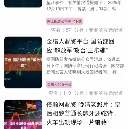
坠江事件，有关情况通报如下： 2025年
12月13日下午，黄某（男，34岁）驾驶
小汽车搭载4人进入鹤山市古劳镇地界，
沿西江大....
网上配资公司APP下载
查看：
87
分类：
专业的股票配资
金猎人配资平台 国防部回
应“解放军‘攻台’三步骤”
据国防部发布微信公众号消息，12月25
日下午，国防部举行例行记者会，国防部
新闻发言人张晓刚大校答记者问。 有记
者提问，据美媒报道，解放军会通过三个
步骤攻台，并列....
金猎人配资平台
查看：
119
分类：
专业的股票配资
倍顺网配资 晚清老照片：皇
后相貌普通长龅牙还驼背，
火车出轨现场一片狼藉