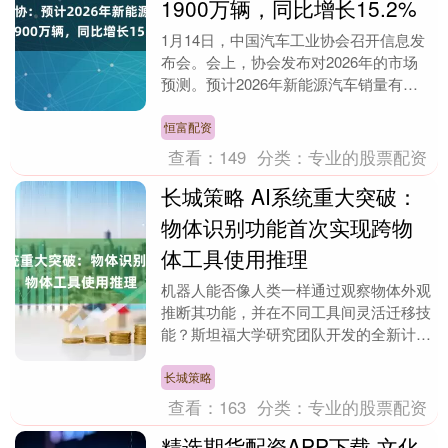
1900万辆，同比增长15.2%
1月14日，中国汽车工业协会召开信息发
布会。会上，协会发布对2026年的市场
预测。预计2026年新能源汽车销量有望
达到1900万辆，同比增长15.2%，汽车出
口....
恒富配资
查看：
149
分类：
专业的股票配资
长城策略 AI系统重大突破：
物体识别功能首次实现跨物
体工具使用推理
机器人能否像人类一样通过观察物体外观
推断其功能，并在不同工具间灵活迁移技
能？斯坦福大学研究团队开发的全新计算
机视觉模型正在将这一科幻场景变为现
实。该系统不仅能识....
长城策略
查看：
163
分类：
专业的股票配资
精选期货配资APP下载 文化