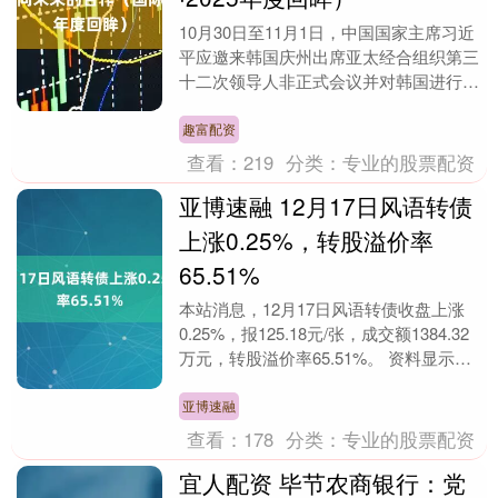
10月30日至11月1日，中国国家主席习近
平应邀来韩国庆州出席亚太经合组织第三
十二次领导人非正式会议并对韩国进行国
事访问。我有幸参加了李在明总统为习近
平主席举行....
趣富配资
查看：
219
分类：
专业的股票配资
亚博速融 12月17日风语转债
上涨0.25%，转股溢价率
65.51%
本站消息，12月17日风语转债收盘上涨
0.25%，报125.18元/张，成交额1384.32
万元，转股溢价率65.51%。 资料显示，
风语转债信用级别为“AA-....
亚博速融
查看：
178
分类：
专业的股票配资
宜人配资 毕节农商银行：党