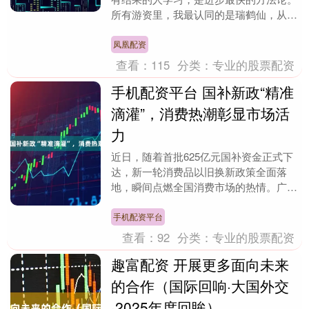
所有游资里，我最认同的是瑞鹤仙，从巨
亏散户跃升游资大佬，以下是瑞鹤仙公众
号： 今日游资....
凤凰配资
查看：
115
分类：
专业的股票配资
手机配资平台 国补新政“精准
滴灌”，消费热潮彰显市场活
力
近日，随着首批625亿元国补资金正式下
达，新一轮消费品以旧换新政策全面落
地，瞬间点燃全国消费市场的热情。广州
零点诞生全国首单国补消费，四川乡村一
小时内收到政策红....
手机配资平台
查看：
92
分类：
专业的股票配资
趣富配资 开展更多面向未来
的合作（国际回响·大国外交
·2025年度回眸）