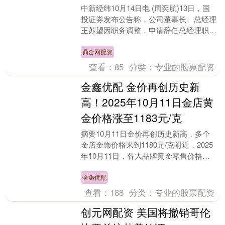
中新经纬10月14日电 (周奕航)13日，国
投证券发布公告称，公司董事长、总经理
王苏望因职务调整，申请辞任总经理职
务，辞任后将继续担任公司董事长及董事
会专业委员....
鼎合网配资
查看：
85
分类：
专业的股票配资
金鑫优配 金价再创历史新
高！2025年10月11日金店黄
金价格涨至1183元/克
摘要10月11日金价再创历史新高，多个
金店金饰价格来到1180元/克附近，2025
年10月11日，各大品牌黄金零售价格大
幅上涨，据金投网统计，目前是老庙价格
最高....
金鑫优配
查看：
188
分类：
专业的股票配资
创元网配资 美国将撤销哥伦