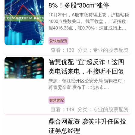
8%！多股“30cm”涨停
10月29日，A股市场持续上攻，沪指站稳
4000点整数关口。截至收盘，上证指数
报4016.33点，涨0.70%；深证成指上涨
1.95%，创业板指上涨2.93%。....
爱钱包配资
查看：
139
分类：
专业的股票配资
智慧优配 “宜”起反诈！这四
类电话来电，不接听不回复
来源：镇江经开区公安分局 编辑校对：
蒋青雯辛宣 发布于：北京市....
智慧优配
查看：
149
分类：
专业的股票配资
鼎合网配资 廖笑非升任国投
证券总经理