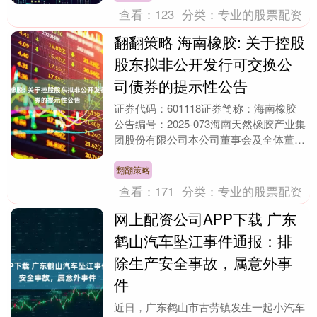
查看：
123
分类：
专业的股票配资
翻翻策略 海南橡胶: 关于控股
股东拟非公开发行可交换公
司债券的提示性公告
证券代码：601118证券简称：海南橡胶
公告编号：2025-073海南天然橡胶产业集
团股份有限公司本公司董事会及全体董事
保证本公告内容不存在任何虚假记载、误
导性....
翻翻策略
查看：
171
分类：
专业的股票配资
网上配资公司APP下载 广东
鹤山汽车坠江事件通报：排
除生产安全事故，属意外事
件
近日，广东鹤山市古劳镇发生一起小汽车