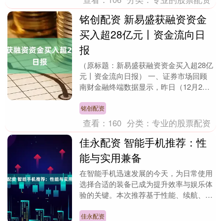
铭创配资 新易盛获融资资金
买入超28亿元丨资金流向日
报
（原标题：新易盛获融资资金买入超28亿
元丨资金流向日报） 一、证券市场回顾
南财金融终端数据显示，昨日（12月2
日，下同）上证综指日内下跌0.42%，收
于389....
铭创配资
查看：
160
分类：
专业的股票配资
佳永配资 智能手机推荐：性
能与实用兼备
在智能手机迅速发展的今天，为日常使用
选择合适的装备已成为提升效率与娱乐体
验的关键。本次推荐基于性能、续航、拍
照和实用性进行综合评估，无论您是追求
极致性能的游戏玩....
佳永配资