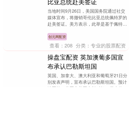
比亚总统赴美签证
当地时间9月26日，美国国务院通过社交
媒体宣布，将撤销哥伦比亚总统佩特罗的
赴美签证。美方表示，此举是基于佩特罗
当天在纽约的行为，并称其举动“鲁莽且
具有煽动性”。....
创元网配资
查看：
208
分类：
专业的股票配资
操盘宝配资 英加澳葡多国宣
布承认巴勒斯坦国
英国、加拿大、澳大利亚和葡萄牙21日分
别发表声明，宣布承认巴勒斯坦国。预计
法国等一些国家美国东部时间22日也将宣
布承认巴勒斯坦国。 英国首相斯塔默21
日发表视频....
操盘宝配资
查看：
224
分类：
专业的股票配资
新富策略 金发科技：公司对
宇树科技穿透持股比例为