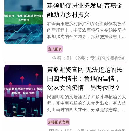
建领航促进业务发展 普惠金
融助力乡村振兴
在全面推进乡村振兴和深化金融体制改革
的新征程中，毕节农商银行党委始终坚持
和加强党的全面领导，深刻把握金融工作
的政治性和人民性，以“农信黔行”党建品
牌为统领，紧密....
宜人配资
查看：
91
分类：
专业的股票配资
策略配资官网 无法超越的民
国四大情书：鲁迅的温情，
沈从文的痴情，另两位呢？
民国时期的文坛涌现了许多才华横溢的大
师，其中南方籍的文人尤为出众。有人曾
列出当时的四大才子，分别是徐志摩、郁
达夫、邵洵美和戴望舒。四位不仅在诗歌
上造诣深厚，也在....
策略配资官网
查看：
106
分类：
专业的股票配资