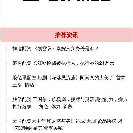
推荐资讯
恒运配资 《朝雪录》秦婉真实身份是谁？
盛树配资 长江财险成被执行人，执行标的24万元
股亿讯配资 短剧《花落见流萤》阿尚真的太美了_首饰_
王爷_情话
胜亿配资 三国杀：族杨彪，摸牌与灵活调控能力，拼点
执行选项！_角色_体力_阶段
天津配资大本营 印尼将与美国达成“大胆”贸易协议 超
1700种商品实施“零关税”