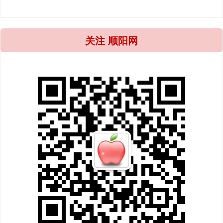
关注 顺阳网