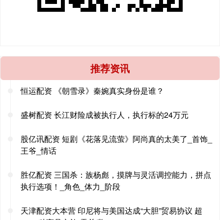
推荐资讯
恒运配资 《朝雪录》秦婉真实身份是谁？
盛树配资 长江财险成被执行人，执行标的24万元
股亿讯配资 短剧《花落见流萤》阿尚真的太美了_首饰_
王爷_情话
胜亿配资 三国杀：族杨彪，摸牌与灵活调控能力，拼点
执行选项！_角色_体力_阶段
天津配资大本营 印尼将与美国达成“大胆”贸易协议 超