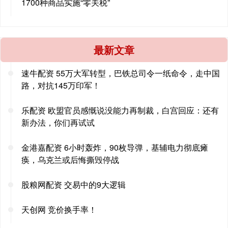
1700种商品实施“零关税”
最新文章
速牛配资 55万大军转型，巴铁总司令一纸命令，走中国
路，对抗145万印军！
乐配资 欧盟官员感慨说没能力再制裁，白宫回应：还有
新办法，你们再试试
金港嘉配资 6小时轰炸，90枚导弹，基辅电力彻底瘫
痪，乌克兰或后悔撕毁停战
股粮网配资 交易中的9大逻辑
天创网 竞价换手率！