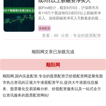
或5日以上获融资净买入
据iFind统计，截至8月5日，沪深两市共
有116只个股连续5日或5日以上获融资净
买入。连续获融资净买入天数最多的股票
是惠城环保、城地香江，均已连续17个交
易日....
美林配资
查看：
89
分类：
专业的股票配资
顺阳网文章已加载完成
顺阳网
顺阳网,国内实盘配资,专业的股票配资⑦炒股配资网是聚焦股
市热点资讯的正规大牛港股配资平台,提供大牛港股信息服
务、股票量化交易策略分析、炒股配资服务以及一站式全方
位资讯服务的股票配资网站!