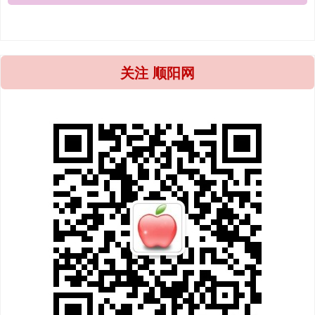
关注 顺阳网