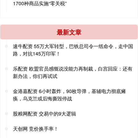
1700种商品实施“零关税”
最新文章
速牛配资 55万大军转型，巴铁总司令一纸命令，走中国
路，对抗145万印军！
乐配资 欧盟官员感慨说没能力再制裁，白宫回应：还有
新办法，你们再试试
金港嘉配资 6小时轰炸，90枚导弹，基辅电力彻底瘫
痪，乌克兰或后悔撕毁停战
股粮网配资 交易中的9大逻辑
天创网 竞价换手率！