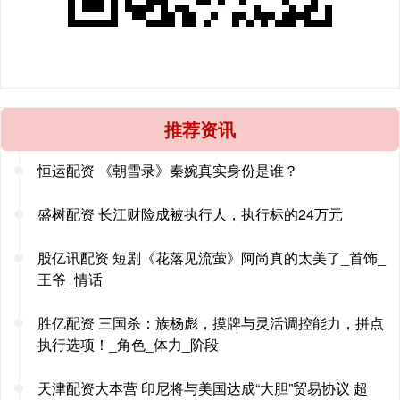
推荐资讯
恒运配资 《朝雪录》秦婉真实身份是谁？
盛树配资 长江财险成被执行人，执行标的24万元
股亿讯配资 短剧《花落见流萤》阿尚真的太美了_首饰_
王爷_情话
胜亿配资 三国杀：族杨彪，摸牌与灵活调控能力，拼点
执行选项！_角色_体力_阶段
天津配资大本营 印尼将与美国达成“大胆”贸易协议 超