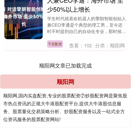
人兼CEO李通：海外市场 至
少50%以上增长
学生时代就喜欢机器人的擎朗智能创始人
兼CEO李通是个典型的理工男，至今还
时不时提到自己的自动化专业，那时候他
白天上课，晚上在实验室做项目，累了就
直接打地铺，创业....
千宏配资
查看：
102
分类：
顺阳网
顺阳网文章已加载完成
顺阳网
顺阳网,国内实盘配资,专业的股票配资⑦炒股配资网是聚焦股
市热点资讯的正规大牛港股配资平台,提供大牛港股信息服
务、股票量化交易策略分析、炒股配资服务以及一站式全方
位资讯服务的股票配资网站!