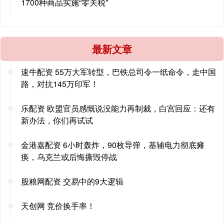
1700种商品实施“零关税”
最新文章
速牛配资 55万大军转型，巴铁总司令一纸命令，走中国
路，对抗145万印军！
乐配资 欧盟官员感慨说没能力再制裁，白宫回应：还有
新办法，你们再试试
金港嘉配资 6小时轰炸，90枚导弹，基辅电力彻底瘫
痪，乌克兰或后悔撕毁停战
股粮网配资 交易中的9大逻辑
天创网 竞价换手率！