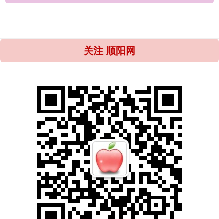
关注 顺阳网