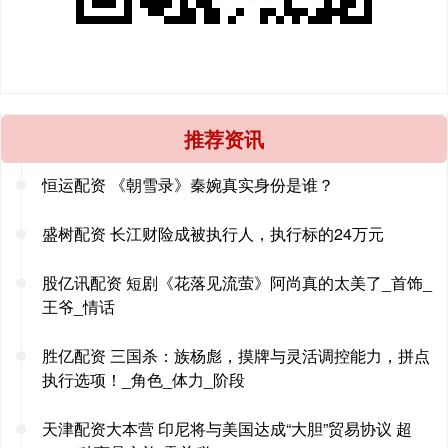
推荐资讯
恒运配资 《朝雪录》秦婉真实身份是谁？
盛树配资 长江财险成被执行人，执行标的24万元
股亿讯配资 短剧《花落见流萤》阿尚真的太美了_首饰_
王爷_情话
胜亿配资 三国杀：族杨彪，摸牌与灵活调控能力，拼点
执行选项！_角色_体力_阶段
天津配资大本营 印尼将与美国达成“大胆”贸易协议 超