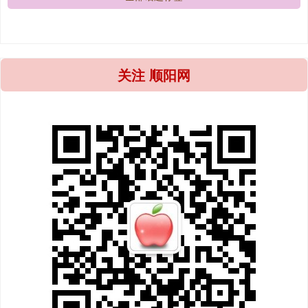
关注 顺阳网