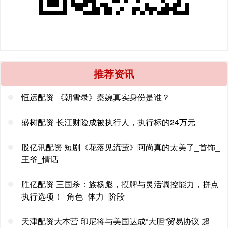
推荐资讯
恒运配资 《朝雪录》秦婉真实身份是谁？
盛树配资 长江财险成被执行人，执行标的24万元
股亿讯配资 短剧《花落见流萤》阿尚真的太美了_首饰_
王爷_情话
胜亿配资 三国杀：族杨彪，摸牌与灵活调控能力，拼点
执行选项！_角色_体力_阶段
天津配资大本营 印尼将与美国达成“大胆”贸易协议 超