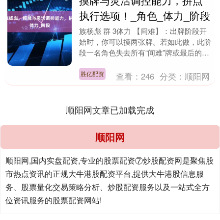
摸牌与灵活调控能力，拼点
执行选项！_角色_体力_阶段
族杨彪 群 3体力 【间难】：出牌阶段开
始时，你可以摸两张牌。若如此做，此阶
段一名角色失去所有“间难”牌或最后的手
牌后，若没有角色处于濒死状态，你令一
名角色执行....
胜亿配资
查看：
246
分类：
顺阳网
顺阳网文章已加载完成
顺阳网
顺阳网,国内实盘配资,专业的股票配资⑦炒股配资网是聚焦股
市热点资讯的正规大牛港股配资平台,提供大牛港股信息服
务、股票量化交易策略分析、炒股配资服务以及一站式全方
位资讯服务的股票配资网站!