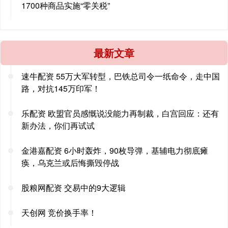
1700种商品实施“零关税”
最新文章
速牛配资 55万大军转型，巴铁总司令一纸命令，走中国
路，对抗145万印军！
乐配资 欧盟官员感慨说没能力再制裁，白宫回应：还有
新办法，你们再试试
金港嘉配资 6小时轰炸，90枚导弹，基辅电力彻底瘫
痪，乌克兰或后悔撕毁停战
股粮网配资 交易中的9大逻辑
天创网 竞价换手率！